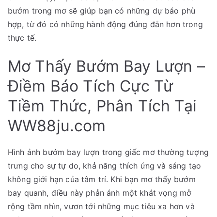
bướm trong mơ sẽ giúp bạn có những dự báo phù
hợp, từ đó có những hành động đúng đắn hơn trong
thực tế.
Mơ Thấy Bướm Bay Lượn –
Điềm Báo Tích Cực Từ
Tiềm Thức, Phân Tích Tại
WW88ju.com
Hình ảnh bướm bay lượn trong giấc mơ thường tượng
trưng cho sự tự do, khả năng thích ứng và sáng tạo
không giới hạn của tâm trí. Khi bạn mơ thấy bướm
bay quanh, điều này phản ánh một khát vọng mở
rộng tầm nhìn, vươn tới những mục tiêu xa hơn và