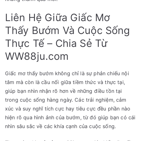
Liên Hệ Giữa Giấc Mơ
Thấy Bướm Và Cuộc Sống
Thực Tế – Chia Sẻ Từ
WW88ju.com
Giấc mơ thấy bướm không chỉ là sự phản chiếu nội
tâm mà còn là cầu nối giữa tiềm thức và thực tại,
giúp bạn nhìn nhận rõ hơn về những điều tồn tại
trong cuộc sống hàng ngày. Các trải nghiệm, cảm
xúc và suy nghĩ tích cực hay tiêu cực đều phần nào
hiện rõ qua hình ảnh của bướm, từ đó giúp bạn có cái
nhìn sâu sắc về các khía cạnh của cuộc sống.