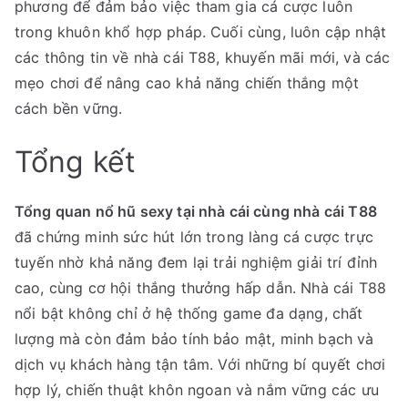
phương để đảm bảo việc tham gia cá cược luôn
trong khuôn khổ hợp pháp. Cuối cùng, luôn cập nhật
các thông tin về nhà cái T88, khuyến mãi mới, và các
mẹo chơi để nâng cao khả năng chiến thắng một
cách bền vững.
Tổng kết
Tổng quan nổ hũ sexy tại nhà cái cùng nhà cái T88
đã chứng minh sức hút lớn trong làng cá cược trực
tuyến nhờ khả năng đem lại trải nghiệm giải trí đỉnh
cao, cùng cơ hội thắng thưởng hấp dẫn. Nhà cái T88
nổi bật không chỉ ở hệ thống game đa dạng, chất
lượng mà còn đảm bảo tính bảo mật, minh bạch và
dịch vụ khách hàng tận tâm. Với những bí quyết chơi
hợp lý, chiến thuật khôn ngoan và nắm vững các ưu