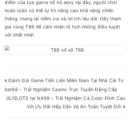
điểm của tựa game nổ hũ sexy tại đây, người chơi
hoàn toàn có thể tự tin nâng cao khả năng chiến
thắng, mang lại niềm vui và lợi ích lâu dài. Hãy tham
gia cùng T88 để cảm nhận rõ hơn những điều tuyệt
vời nhất nhé!
Navegación
Đánh Giá Game Tiến Liên Miền Nam Tại Nhà Cái To
bet88 – Trải Nghiệm Casino Trực Tuyến Đẳng Cấp
de
JILISLOTS tại NA99 – Trải Nghiệm Cá Cược Đỉnh Cao
entradas
Với Ưu Đãi Hấp Dẫn Và An Toàn Tuyệt Đối