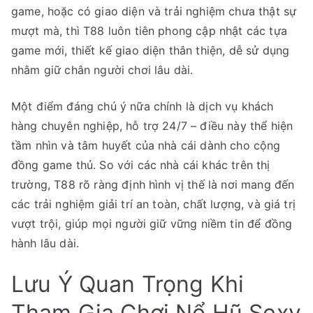
game, hoặc có giao diện và trải nghiệm chưa thật sự
mượt mà, thì T88 luôn tiên phong cập nhật các tựa
game mới, thiết kế giao diện thân thiện, dễ sử dụng
nhằm giữ chân người chơi lâu dài.
Một điểm đáng chú ý nữa chính là dịch vụ khách
hàng chuyên nghiệp, hỗ trợ 24/7 – điều này thể hiện
tầm nhìn và tâm huyết của nhà cái dành cho cộng
đồng game thủ. So với các nhà cái khác trên thị
trường, T88 rõ ràng định hình vị thế là nơi mang đến
các trải nghiệm giải trí an toàn, chất lượng, và giá trị
vượt trội, giúp mọi người giữ vững niềm tin để đồng
hành lâu dài.
Lưu Ý Quan Trọng Khi
Tham Gia Chơi Nổ Hũ Sexy