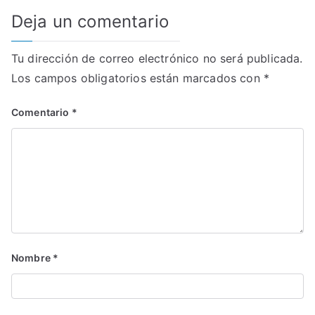
Deja un comentario
Tu dirección de correo electrónico no será publicada.
Los campos obligatorios están marcados con
*
Comentario
*
Nombre
*