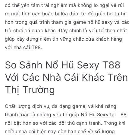
có thể yên tâm trải nghiệm mà không lo ngại về rủi
ro mất tiền oan hoặc bị lừa đảo, từ đó giúp họ tự tin
hơn trong quá trình tham gia game nổ hũ sexy và các
trò chơi cá cược khác. Đây chính là yếu tố then chốt
giúp xây dựng niềm tin vững chắc của khách hàng
với nhà cái T88.
So Sánh Nổ Hũ Sexy T88
Với Các Nhà Cái Khác Trên
Thị Trường
Chất lượng dịch vụ, đa dạng game, và khả năng
thanh toán là những yếu tố giúp Nổ Hũ Sexy tại T88
nổi bật hơn so với các đối thủ cạnh tranh. Trong khi
nhiều nhà cái hiện nay còn hạn chế về số lượng