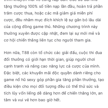
tặng thưởng 100% số tiền nạp lần đầu, hoàn trả phần
trăm cược thua, hoặc các mã giảm giá miễn phí
cược, đều nhằm mục đích khích lệ sự gắn bó lâu dài
của cộng đồng game thủ. Những chương trình này
thường xuyên được cập nhật, đem lại sự mới mẻ và
cơ hội chiến thắng liên tục cho người tham gia.
Hơn nữa, T88 còn tổ chức các giải đấu, cuộc thi đua
đổi thưởng có giới hạn thời gian, giúp người chơi
cạnh tranh và nâng cao năng lực cá cược của mình.
Đặc biệt, các khuyến mãi độc quyền dành riêng cho
game nổ hũ sexy góp phần gia tăng phần thưởng, tạo
điều kiện cho mọi đối tượng đều có thể thử sức và
tích lũy vốn liếng dễ dàng hơn để chiến thắng lớn, an
tâm và vui vẻ hơn bao giờ hết.