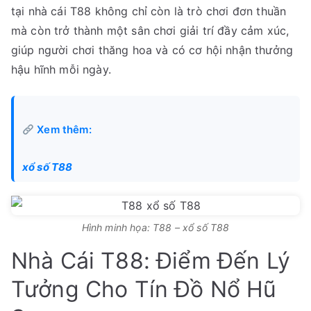
tại nhà cái T88 không chỉ còn là trò chơi đơn thuần
mà còn trở thành một sân chơi giải trí đầy cảm xúc,
giúp người chơi thăng hoa và có cơ hội nhận thưởng
hậu hĩnh mỗi ngày.
Xem thêm:
xổ số T88
Hình minh họa: T88 – xổ số T88
Nhà Cái T88: Điểm Đến Lý
Tưởng Cho Tín Đồ Nổ Hũ