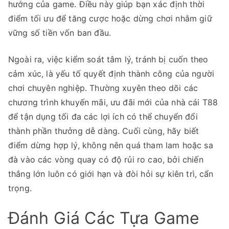
hướng của game. Điều này giúp bạn xác định thời
điểm tối ưu để tăng cược hoặc dừng chơi nhằm giữ
vững số tiền vốn ban đầu.
Ngoài ra, việc kiểm soát tâm lý, tránh bị cuốn theo
cảm xúc, là yếu tố quyết định thành công của người
chơi chuyên nghiệp. Thường xuyên theo dõi các
chương trình khuyến mãi, ưu đãi mới của nhà cái T88
để tận dụng tối đa các lợi ích có thể chuyển đổi
thành phần thưởng dễ dàng. Cuối cùng, hãy biết
điểm dừng hợp lý, không nên quá tham lam hoặc sa
đà vào các vòng quay có độ rủi ro cao, bởi chiến
thắng lớn luôn có giới hạn và đòi hỏi sự kiên trì, cẩn
trọng.
Đánh Giá Các Tựa Game