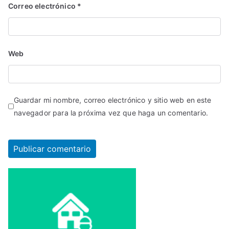
Correo electrónico
*
Web
Guardar mi nombre, correo electrónico y sitio web en este
navegador para la próxima vez que haga un comentario.