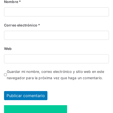
Nombre
*
Correo electrónico
*
Web
Guardar mi nombre, correo electrónico y sitio web en este
navegador para la próxima vez que haga un comentario.