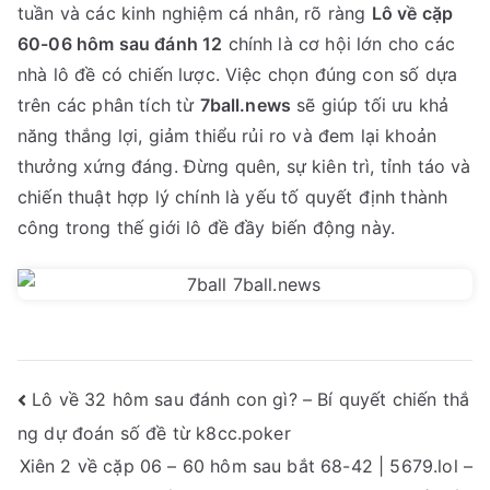
tuần và các kinh nghiệm cá nhân, rõ ràng
Lô về cặp
60-06 hôm sau đánh 12
chính là cơ hội lớn cho các
nhà lô đề có chiến lược. Việc chọn đúng con số dựa
trên các phân tích từ
7ball.news
sẽ giúp tối ưu khả
năng thắng lợi, giảm thiểu rủi ro và đem lại khoản
thưởng xứng đáng. Đừng quên, sự kiên trì, tỉnh táo và
chiến thuật hợp lý chính là yếu tố quyết định thành
công trong thế giới lô đề đầy biến động này.
Navegación
Lô về 32 hôm sau đánh con gì? – Bí quyết chiến thắ
ng dự đoán số đề từ k8cc.poker
de
Xiên 2 về cặp 06 – 60 hôm sau bắt 68-42 | 5679.lol –