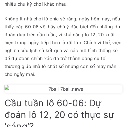
nhiều chu kỳ chơi khác nhau.
Không ít nhà chơi lô chia sẻ rằng, ngày hôm nay, nếu
thấy cặp 60-06 về, hãy chú ý đặc biệt đến những dự
đoán dựa trên cầu tuần, vì khả năng lô 12, 20 xuất
hiện trong ngày tiếp theo là rất lớn. Chính vì thế, việc
nghiên cứu lịch sử kết quả và các mô hình thống kê
để dự đoán chính xác đã trở thành công cụ tối
thượng giúp nhà lô chốt sổ những con số may mắn
cho ngày mai.
Cầu tuần lô 60-06: Dự
đoán lô 12, 20 có thực sự
‘sáng’?