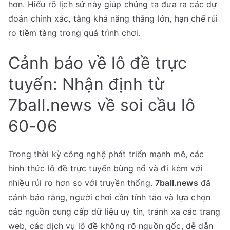
hơn. Hiểu rõ lịch sử này giúp chúng ta đưa ra các dự
đoán chính xác, tăng khả năng thắng lớn, hạn chế rủi
ro tiềm tàng trong quá trình chơi.
Cảnh báo về lô đề trực
tuyến: Nhận định từ
7ball.news về soi cầu lô
60-06
Trong thời kỳ công nghệ phát triển mạnh mẽ, các
hình thức lô đề trực tuyến bùng nổ và đi kèm với
nhiều rủi ro hơn so với truyền thống.
7ball.news
đã
cảnh báo rằng, người chơi cần tỉnh táo và lựa chọn
các nguồn cung cấp dữ liệu uy tín, tránh xa các trang
web, các dịch vụ lô đề không rõ nguồn gốc, dễ dẫn