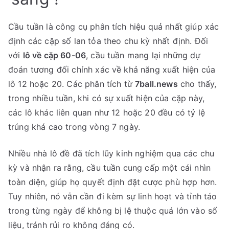
Cầu tuần là công cụ phân tích hiệu quả nhất giúp xác
định các cặp số lan tỏa theo chu kỳ nhất định. Đối
với
lô về cặp 60-06
, cầu tuần mang lại những dự
đoán tương đối chính xác về khả năng xuất hiện của
lô 12 hoặc 20. Các phân tích từ
7ball.news
cho thấy,
trong nhiều tuần, khi có sự xuất hiện của cặp này,
các lô khác liên quan như 12 hoặc 20 đều có tỷ lệ
trúng khá cao trong vòng 7 ngày.
Nhiều nhà lô đề đã tích lũy kinh nghiệm qua các chu
kỳ và nhận ra rằng, cầu tuần cung cấp một cái nhìn
toàn diện, giúp họ quyết định đặt cược phù hợp hơn.
Tuy nhiên, nó vẫn cần đi kèm sự linh hoạt và tỉnh táo
trong từng ngày để không bị lệ thuộc quá lớn vào số
liệu, tránh rủi ro không đáng có.