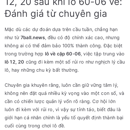
12, 20 sau khi lô 60-06 về:
Đánh giá từ chuyên gia
Mặc dù các dự đoán dựa trên cầu tuần, chẳng hạn
như từ
7ball.news
, đều có độ chính xác cao, nhưng
không ai có thể đảm bảo 100% thành công. Đặc biệt
trong trường hợp
lô về cặp 60-06
, việc tập trung vào
lô 12, 20
cũng đi kèm một số rủi ro như nghịch lý cầu
lô, hay những chu kỳ bất thường.
Chuyên gia khuyên rằng, luôn cần giữ vững tâm lý,
không nên đặt quá nhiều kỳ vọng vào một con số, và
cần có chiến lược quản lý vốn rõ ràng. Cơ hội lớn
luôn đi kèm với rủi ro, vì vậy sự tỉnh táo, biết đâu là
giới hạn cá nhân chính là yếu tố quyết định thành bại
cuối cùng trong chơi lô đề.