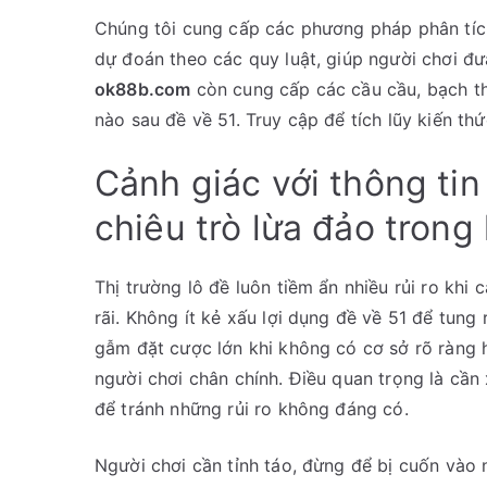
Chúng tôi cung cấp các phương pháp phân tích 
dự đoán theo các quy luật, giúp người chơi đư
ok88b.com
còn cung cấp các cầu cầu, bạch th
nào sau đề về 51. Truy cập để tích lũy kiến th
Cảnh giác với thông tin
chiêu trò lừa đảo trong
Thị trường lô đề luôn tiềm ẩn nhiều rủi ro khi
rãi. Không ít kẻ xấu lợi dụng đề về 51 để tun
gẫm đặt cược lớn khi không có cơ sở rõ ràng h
người chơi chân chính. Điều quan trọng là cần
để tránh những rủi ro không đáng có.
Người chơi cần tỉnh táo, đừng để bị cuốn vào 