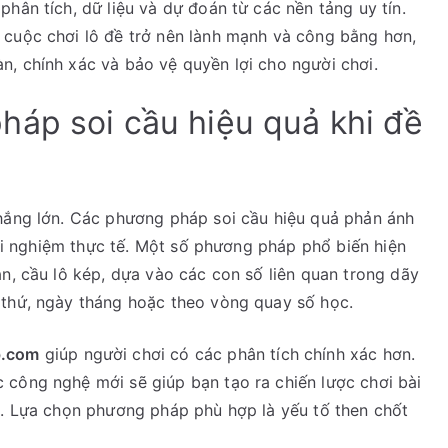
hân tích, dữ liệu và dự đoán từ các nền tảng uy tín.
 cuộc chơi lô đề trở nên lành mạnh và công bằng hơn,
n, chính xác và bảo vệ quyền lợi cho người chơi.
áp soi cầu hiệu quả khi đề
thắng lớn. Các phương pháp soi cầu hiệu quả phản ánh
trải nghiệm thực tế. Một số phương pháp phổ biến hiện
an, cầu lô kép, dựa vào các con số liên quan trong dãy
 thứ, ngày tháng hoặc theo vòng quay số học.
b.com
giúp người chơi có các phân tích chính xác hơn.
 công nghệ mới sẽ giúp bạn tạo ra chiến lược chơi bài
g. Lựa chọn phương pháp phù hợp là yếu tố then chốt