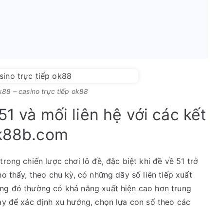
k88 – casino trực tiếp ok88
51 và mối liên hệ với các kết
ok88b.com
rong chiến lược chơi lô đề, đặc biệt khi đề về 51 trở
ho thấy, theo chu kỳ, có những dãy số liên tiếp xuất
ong đó thường có khả năng xuất hiện cao hơn trung
này để xác định xu hướng, chọn lựa con số theo các