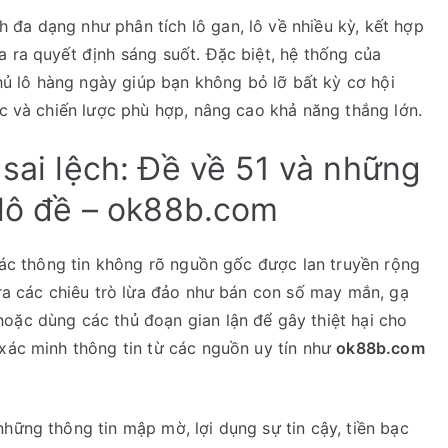
đa dạng như phân tích lô gan, lô về nhiều kỳ, kết hợp
a ra quyết định sáng suốt. Đặc biệt, hệ thống của
ủ lô hàng ngày giúp bạn không bỏ lỡ bất kỳ cơ hội
ức và chiến lược phù hợp, nâng cao khả năng thắng lớn.
 sai lệch: Đề về 51 và những
 lô đề – ok88b.com
 các thông tin không rõ nguồn gốc được lan truyền rộng
g ra các chiêu trò lừa đảo như bán con số may mắn, gạ
oặc dùng các thủ đoạn gian lận để gây thiệt hại cho
 xác minh thông tin từ các nguồn uy tín như
ok88b.com
những thông tin mập mờ, lợi dụng sự tin cậy, tiền bạc