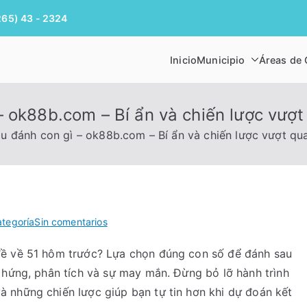
265) 43 - 2324
Inicio
Municipio
Áreas de 
UNICIPALIDAD DE MAR
 ok88b.com – Bí ẩn và chiến lược vượt
u đánh con gì – ok88b.com – Bí ẩn và chiến lược vượt qu
en
ategoría
Sin comentarios
Đề
đề về 51 hôm trước? Lựa chọn đúng con số để đánh sau
về
 hứng, phân tích và sự may mắn. Đừng bỏ lỡ hành trình
51
hôm
 những chiến lược giúp bạn tự tin hơn khi dự đoán kết
sau