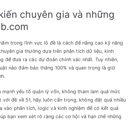
kiến chuyên gia và những
8b.com
năm trong lĩnh vực lô đề là cách để nâng cao kỹ năng
chuyên gia thường dựa trên phân tích dữ liệu, kinh
ng để đưa ra các dự đoán chính xác nhất. Tuy nhiên,
huật nào đảm bảo thắng 100% và quan trọng là giữ
nh.
 mạnh yếu tố quản lý vốn, không tham lam quá mức
t với đề về 51, hãy luôn cẩn trọng, không đặt quá nhiều
vào phân tích, logic và kinh nghiệm để có kết quả
giúp bạn xem xét rõ ràng các cơ hội và hạn chế những