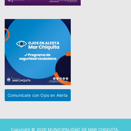
Comunicate con Ojos en Alerta
Copyright © 2026
MUNICIPALIDAD DE MAR CHIQUITA
.