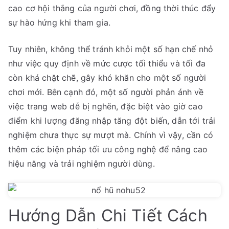
cao cơ hội thắng của người chơi, đồng thời thúc đẩy
sự hào hứng khi tham gia.
Tuy nhiên, không thể tránh khỏi một số hạn chế nhỏ
như việc quy định về mức cược tối thiểu và tối đa
còn khá chặt chẽ, gây khó khăn cho một số người
chơi mới. Bên cạnh đó, một số người phản ánh về
việc trang web dễ bị nghẽn, đặc biệt vào giờ cao
điểm khi lượng đăng nhập tăng đột biến, dẫn tới trải
nghiệm chưa thực sự mượt mà. Chính vì vậy, cần có
thêm các biện pháp tối ưu công nghệ để nâng cao
hiệu năng và trải nghiệm người dùng.
Hướng Dẫn Chi Tiết Cách