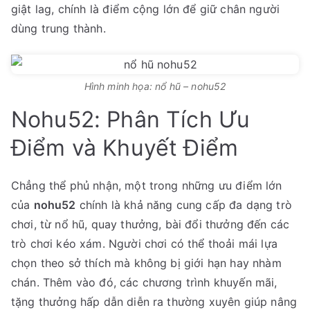
giật lag, chính là điểm cộng lớn để giữ chân người
dùng trung thành.
Hình minh họa: nổ hũ – nohu52
Nohu52: Phân Tích Ưu
Điểm và Khuyết Điểm
Chẳng thể phủ nhận, một trong những ưu điểm lớn
của
nohu52
chính là khả năng cung cấp đa dạng trò
chơi, từ nổ hũ, quay thưởng, bài đổi thưởng đến các
trò chơi kéo xám. Người chơi có thể thoải mái lựa
chọn theo sở thích mà không bị giới hạn hay nhàm
chán. Thêm vào đó, các chương trình khuyến mãi,
tặng thưởng hấp dẫn diễn ra thường xuyên giúp nâng