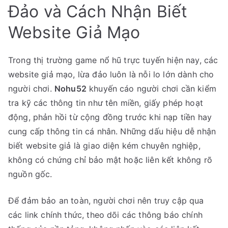
Đảo và Cách Nhận Biết
Website Giả Mạo
Trong thị trường game nổ hũ trực tuyến hiện nay, các
website giả mạo, lừa đảo luôn là nỗi lo lớn dành cho
người chơi.
Nohu52
khuyến cáo người chơi cần kiểm
tra kỹ các thông tin như tên miền, giấy phép hoạt
động, phản hồi từ cộng đồng trước khi nạp tiền hay
cung cấp thông tin cá nhân. Những dấu hiệu dễ nhận
biết website giả là giao diện kém chuyên nghiệp,
không có chứng chỉ bảo mật hoặc liên kết không rõ
nguồn gốc.
Để đảm bảo an toàn, người chơi nên truy cập qua
các link chính thức, theo dõi các thông báo chính