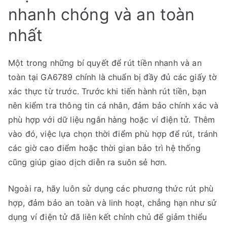
nhanh chóng và an toàn
nhất
Một trong những bí quyết để rút tiền nhanh và an
toàn tại GA6789 chính là chuẩn bị đầy đủ các giấy tờ
xác thực từ trước. Trước khi tiến hành rút tiền, bạn
nên kiểm tra thông tin cá nhân, đảm bảo chính xác và
phù hợp với dữ liệu ngân hàng hoặc ví điện tử. Thêm
vào đó, việc lựa chọn thời điểm phù hợp để rút, tránh
các giờ cao điểm hoặc thời gian bảo trì hệ thống
cũng giúp giao dịch diễn ra suôn sẻ hơn.
Ngoài ra, hãy luôn sử dụng các phương thức rút phù
hợp, đảm bảo an toàn và linh hoạt, chẳng hạn như sử
dụng ví điện tử đã liên kết chính chủ để giảm thiểu