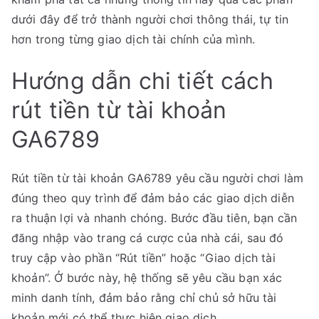
nhất
dưới đây để trở thành người chơi thông thái, tự tin
hơn trong từng giao dịch tài chính của mình.
Hướng dẫn chi tiết cách
rút tiền từ tài khoản
GA6789
Rút tiền từ tài khoản GA6789 yêu cầu người chơi làm
đúng theo quy trình để đảm bảo các giao dịch diễn
ra thuận lợi và nhanh chóng. Bước đầu tiên, bạn cần
đăng nhập vào trang cá cược của nhà cái, sau đó
truy cập vào phần “Rút tiền” hoặc “Giao dịch tài
khoản”. Ở bước này, hệ thống sẽ yêu cầu bạn xác
minh danh tính, đảm bảo rằng chỉ chủ sở hữu tài
khoản mới có thể thực hiện giao dịch.