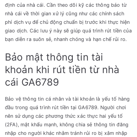
định của nhà cái. Cần theo dõi kỹ các thông báo từ
nhà cái về thời gian xử lý cũng như các chính sách
phí dịch vụ để chủ động chuẩn bị trước khi thực hiện
giao dịch. Các lưu ý này sẽ giúp quá trình rút tiền của
bạn diễn ra suôn sẻ, nhanh chóng và hạn chế rủi ro.
Bảo mật thông tin tài
khoản khi rút tiền từ nhà
cái GA6789
Bảo vệ thông tin cá nhân và tài khoản là yếu tố hàng
đầu trong quá trình rút tiền tại GA6789. Người chơi
nên sử dụng các phương thức xác thực hai yếu tố
(2FA), mật khẩu mạnh, không chia sẻ thông tin đăng
nhập cho người khác nhằm tránh rủi ro bị xâm nhập