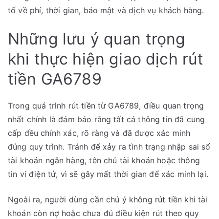
tố về phí, thời gian, bảo mật và dịch vụ khách hàng.
Những lưu ý quan trọng
khi thực hiện giao dịch rút
tiền GA6789
Trong quá trình rút tiền từ GA6789, điều quan trọng
nhất chính là đảm bảo rằng tất cả thông tin đã cung
cấp đều chính xác, rõ ràng và đã được xác minh
đúng quy trình. Tránh để xảy ra tình trạng nhập sai số
tài khoản ngân hàng, tên chủ tài khoản hoặc thông
tin ví điện tử, vì sẽ gây mất thời gian để xác minh lại.
Ngoài ra, người dùng cần chú ý không rút tiền khi tài
khoản còn nợ hoặc chưa đủ điều kiện rút theo quy