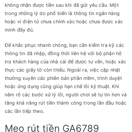
không nhận được tiền sau khi đã gửi yêu cầu. Một
trong những lý do phổ biến là thông tin ngân hàng
hoặc ví điện tử chưa chính xác hoặc chưa được xác
minh đầy đủ.
Để khắc phục nhanh chóng, bạn cần kiểm tra kỹ các
thông tin đã nhập, đồng thời liên hệ với bộ phận hỗ
trợ khách hàng của nhà cái để được tư vấn, hoặc xác
thực các giấy tờ còn thiếu. Ngoài ra, việc cập nhật
thường xuyên các phiên bản phần mềm, trình duyệt
hoặc ứng dụng cũng giúp hạn chế lỗi kỹ thuật. Khi
nắm rõ các bước xử lý lỗi, người chơi sẽ tự tin hơn và
tăng khả năng rút tiền thành công trong lần đầu hoặc
các lần tiếp theo.
Mẹo rút tiền GA6789