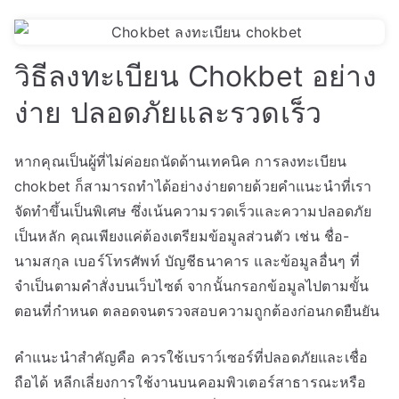
วิธีลงทะเบียน Chokbet อย่าง
ง่าย ปลอดภัยและรวดเร็ว
หากคุณเป็นผู้ที่ไม่ค่อยถนัดด้านเทคนิค การลงทะเบียน
chokbet ก็สามารถทำได้อย่างง่ายดายด้วยคำแนะนำที่เรา
จัดทำขึ้นเป็นพิเศษ ซึ่งเน้นความรวดเร็วและความปลอดภัย
เป็นหลัก คุณเพียงแค่ต้องเตรียมข้อมูลส่วนตัว เช่น ชื่อ-
นามสกุล เบอร์โทรศัพท์ บัญชีธนาคาร และข้อมูลอื่นๆ ที่
จำเป็นตามคำสั่งบนเว็บไซต์ จากนั้นกรอกข้อมูลไปตามขั้น
ตอนที่กำหนด ตลอดจนตรวจสอบความถูกต้องก่อนกดยืนยัน
คำแนะนำสำคัญคือ ควรใช้เบราว์เซอร์ที่ปลอดภัยและเชื่อ
ถือได้ หลีกเลี่ยงการใช้งานบนคอมพิวเตอร์สาธารณะหรือ