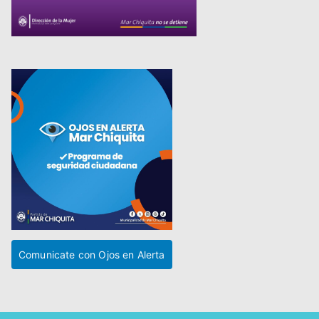
Comunicate con Ojos en Alerta