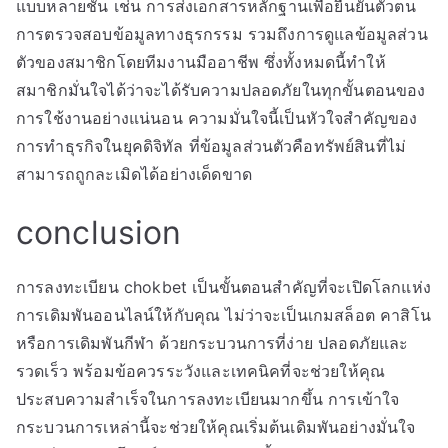
แบบหลายชั้น เช่น การส่งเอกสารหลักฐานเพื่อยืนยันตัวตน
การตรวจสอบข้อมูลทางธุรกรรม รวมถึงการดูแลข้อมูลส่วน
ตัวของสมาชิกโดยทีมงานมืออาชีพ ซึ่งทั้งหมดนี้ทำให้
สมาชิกมั่นใจได้ว่าจะได้รับความปลอดภัยในทุกขั้นตอนของ
การใช้งานอย่างแน่นอน ความมั่นใจนี้เป็นหัวใจสำคัญของ
การทำธุรกิจในยุคดิจิทัล ที่ข้อมูลส่วนตัวคือทรัพย์สินที่ไม่
สามารถถูกละเมิดได้อย่างเด็ดขาด
conclusion
การลงทะเบียน chokbet เป็นขั้นตอนสำคัญที่จะเปิดโลกแห่ง
การเดิมพันออนไลน์ให้กับคุณ ไม่ว่าจะเป็นเกมสล็อต คาสิโน
หรือการเดิมพันกีฬา ด้วยกระบวนการที่ง่าย ปลอดภัยและ
รวดเร็ว พร้อมข้อควรระวังและเทคนิคที่จะช่วยให้คุณ
ประสบความสำเร็จในการลงทะเบียนมากขึ้น การเข้าใจ
กระบวนการเหล่านี้จะช่วยให้คุณเริ่มต้นเดิมพันอย่างมั่นใจ