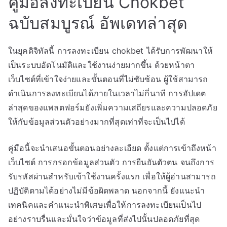
คู่มือลงทะเบียน Chokbet
ฉบับสมบูรณ์ อัพเดทล่าสุด
ในยุคดิจิทัลนี้ การลงทะเบียน chokbet ได้รับการพัฒนาให้
เป็นระบบอัตโนมัติและใช้งานง่ายมากขึ้น ด้วยหน้าตา
เว็บไซต์ที่เข้าใจง่ายและขั้นตอนที่ไม่ซับซ้อน ผู้ใช้สามารถ
ดำเนินการลงทะเบียนได้ภายในเวลาไม่กี่นาที การอัปเดต
ล่าสุดของแพลตฟอร์มยังเพิ่มความเสถียรและความปลอดภัย
ให้กับข้อมูลส่วนตัวอย่างมากที่สุดเท่าที่จะเป็นไปได้
คู่มือนี้จะนำเสนอขั้นตอนอย่างละเอียด ตั้งแต่การเข้าถึงหน้า
เว็บไซต์ การกรอกข้อมูลส่วนตัว การยืนยันตัวตน จนถึงการ
รับรหัสผ่านสำหรับเข้าใช้งานครั้งแรก เพื่อให้ผู้อ่านสามารถ
ปฏิบัติตามได้อย่างไม่มีข้อผิดพลาด นอกจากนี้ ยังแนะนำ
เทคนิคและคำแนะนำพิเศษเพื่อให้การลงทะเบียนเป็นไป
อย่างราบรื่นและมั่นใจว่าข้อมูลที่ส่งไปนั้นปลอดภัยที่สุด