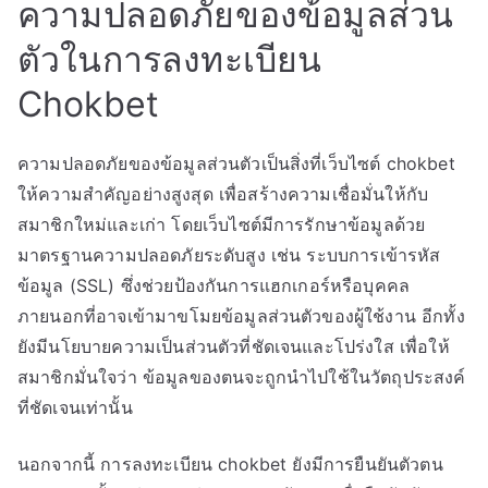
ความปลอดภัยของข้อมูลส่วน
ตัวในการลงทะเบียน
Chokbet
ความปลอดภัยของข้อมูลส่วนตัวเป็นสิ่งที่เว็บไซต์ chokbet
ให้ความสำคัญอย่างสูงสุด เพื่อสร้างความเชื่อมั่นให้กับ
สมาชิกใหม่และเก่า โดยเว็บไซต์มีการรักษาข้อมูลด้วย
มาตรฐานความปลอดภัยระดับสูง เช่น ระบบการเข้ารหัส
ข้อมูล (SSL) ซึ่งช่วยป้องกันการแฮกเกอร์หรือบุคคล
ภายนอกที่อาจเข้ามาขโมยข้อมูลส่วนตัวของผู้ใช้งาน อีกทั้ง
ยังมีนโยบายความเป็นส่วนตัวที่ชัดเจนและโปร่งใส เพื่อให้
สมาชิกมั่นใจว่า ข้อมูลของตนจะถูกนำไปใช้ในวัตถุประสงค์
ที่ชัดเจนเท่านั้น
นอกจากนี้ การลงทะเบียน chokbet ยังมีการยืนยันตัวตน