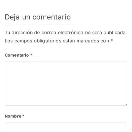
Deja un comentario
Tu dirección de correo electrónico no será publicada.
Los campos obligatorios están marcados con
*
Comentario
*
Nombre
*