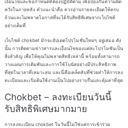
เงื่อนไขและข้อกำหนดที่ต้องปฏิบัติตาม เพื่อป้องกันความผิด
หวังในภายหลัง คำแนะนำคือ ควรอ่านรายละเอียดให้ครบ
ถ้วนและไม่พลาดโอกาสที่จะได้รับสิทธิพิเศษจากเว็บไซต์
อย่างเต็มที่
เว็บไซต์ chokbet มักจะอัปเดตโปรโมชั่นใหม่ๆ อยู่เสมอ ดัง
นั้น การติดตามข่าวสารและเงื่อนไขของแต่ละโปรโมชันเป็น
สิ่งสำคัญ เพื่อให้คุณไม่พลาดสิทธิเหล่านี้ พร้อมทั้งสามารถ
วางแผนการเดิมพันและการใช้โบนัสอย่างมีประสิทธิภาพ
ที่สุดในเวลาที่เหมาะสม และนี่คือเคล็ดลับที่ช่วยทำให้การลง
ทะเบียนและเริ่มต้นใช้งานเป็นไปอย่างราบรื่นและคุ้มค่าที่สุด
Chokbet – ลงทะเบียนวันนี้
รับสิทธิพิเศษมากมาย
การลงทะเบียน chokbet ในวันนี้ไม่ใช่แค่การเข้าร่วม