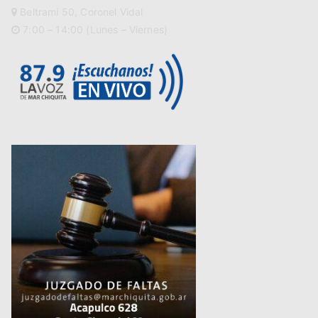
Beltrami 50, Coronel Vidal
7:00 – 14:00 (Lunes – Viernes)