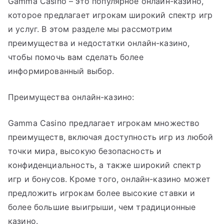
Gamma Casino – это популярное онлайн-казино,
которое предлагает игрокам широкий спектр игр
и услуг. В этом разделе мы рассмотрим
преимущества и недостатки онлайн-казино,
чтобы помочь вам сделать более
информированный выбор.
Преимущества онлайн-казино:
Gamma Casino предлагает игрокам множество
преимуществ, включая доступность игр из любой
точки мира, высокую безопасность и
конфиденциальность, а также широкий спектр
игр и бонусов. Кроме того, онлайн-казино может
предложить игрокам более высокие ставки и
более большие выигрыши, чем традиционные
казино.