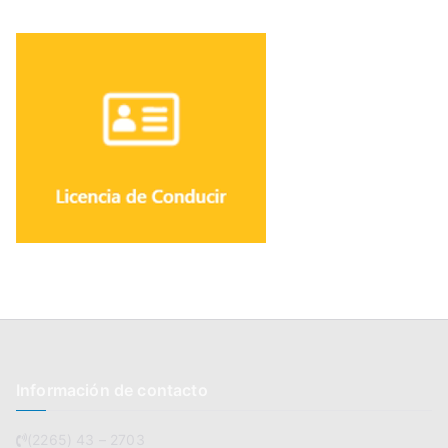
Información de contacto
(2265) 43 – 2703