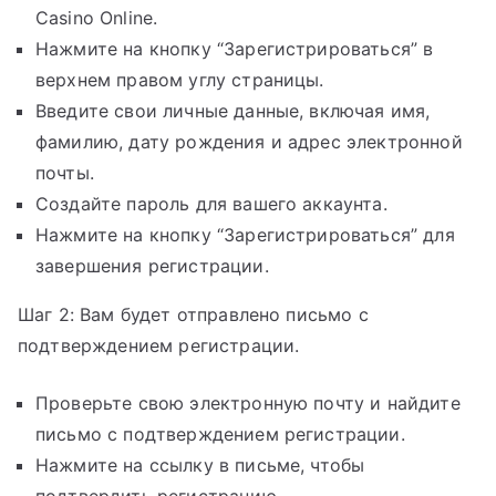
Casino Online.
Нажмите на кнопку “Зарегистрироваться” в
верхнем правом углу страницы.
Введите свои личные данные, включая имя,
фамилию, дату рождения и адрес электронной
почты.
Создайте пароль для вашего аккаунта.
Нажмите на кнопку “Зарегистрироваться” для
завершения регистрации.
Шаг 2: Вам будет отправлено письмо с
подтверждением регистрации.
Проверьте свою электронную почту и найдите
письмо с подтверждением регистрации.
Нажмите на ссылку в письме, чтобы