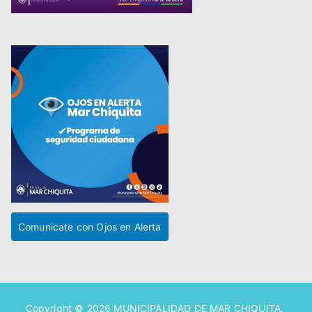
Comunicate con Ojos en Alerta
Copyright © 2026
MUNICIPALIDAD DE MAR CHIQUITA
.