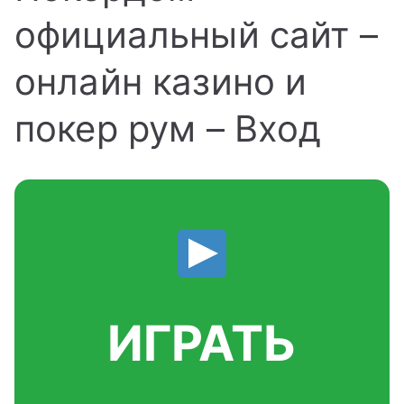
официальный сайт –
TA
онлайн казино и
покер рум – Вход
ИГРАТЬ