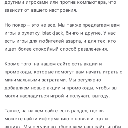
другими игроками или против компьютера, что
зависит от вашего настроения.
Но покер – это не все. Мы также предлагаем вам
игры в рулетку, blackjack, бинго и другие. У нас
есть игры для любителей азарта, и для тех, кто
ищет более спокойный способ развлечения.
Кроме того, на нашем сайте есть акции и
промокоды, которые помогут вам начать играть с
минимальными затратами. Мы регулярно
добавляем новые акции и промокоды, чтобы вы
могли насладиться игрой и получать выгоду.
Также, на нашем сайте есть раздел, где вы
можете найти информацию о новых играх и
акциях. Мы регулярно обновляем наш сайт, чтобы