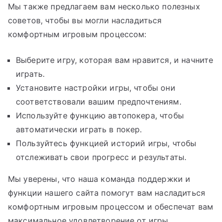
Мы также предлагаем вам несколько полезных
советов, чтобы вы могли насладиться
комфортным игровым процессом:
Выберите игру, которая вам нравится, и начните
играть.
Установите настройки игры, чтобы они
соответствовали вашим предпочтениям.
Используйте функцию автопокера, чтобы
автоматически играть в покер.
Пользуйтесь функцией историй игры, чтобы
отслеживать свои прогресс и результаты.
Мы уверены, что наша команда поддержки и
функции нашего сайта помогут вам насладиться
комфортным игровым процессом и обеспечат вам
максимальное удовлетворение от игры.