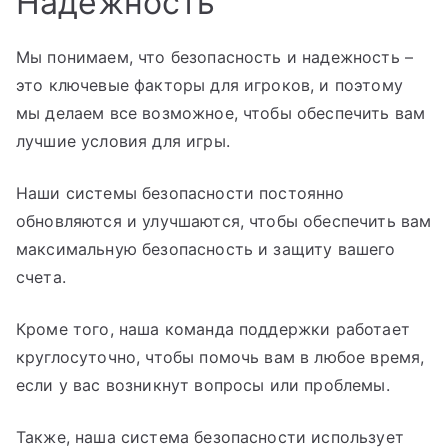
Надежность
Мы понимаем, что безопасность и надежность –
это ключевые факторы для игроков, и поэтому
мы делаем все возможное, чтобы обеспечить вам
лучшие условия для игры.
Наши системы безопасности постоянно
обновляются и улучшаются, чтобы обеспечить вам
максимальную безопасность и защиту вашего
счета.
Кроме того, наша команда поддержки работает
круглосуточно, чтобы помочь вам в любое время,
если у вас возникнут вопросы или проблемы.
Также, наша система безопасности использует