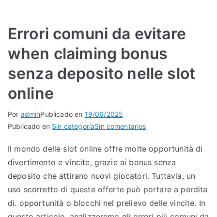
online
Errori comuni da evitare
when claiming bonus
senza deposito nelle slot
online
Por
admin
Publicado en
19/06/2025
en
Publicado en
Sin categoría
Sin comentarios
Errori
Il mondo delle slot online offre molte opportunità di
comuni
divertimento e vincite, grazie ai bonus senza
da
evitare
deposito che attirano nuovi giocatori. Tuttavia, un
when
uso scorretto di queste offerte può portare a perdita
claiming
di. opportunità o blocchi nel prelievo delle vincite. In
bonus
questo articolo, analizzeremo gli errori più comuni da