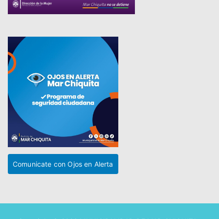
Comunicate con Ojos en Alerta