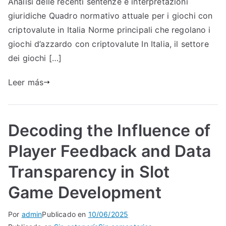
Analisi delle recenti sentenze e interpretazioni
giochi
giuridiche Quadro normativo attuale per i giochi con
con
criptovalute in Italia Norme principali che regolano i
criptovalute
giochi d’azzardo con criptovalute In Italia, il settore
e
dei giochi […]
Bitcoin
Leer más
Decoding the Influence of
Player Feedback and Data
Transparency in Slot
Game Development
Por
admin
Publicado en
10/06/2025