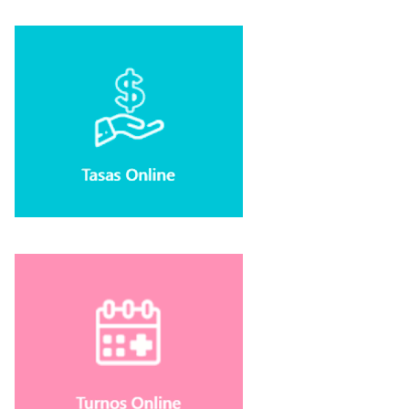
giúp
thắng
lớn