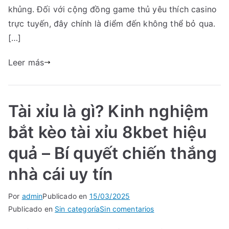
Trải
khủng. Đối với cộng đồng game thủ yêu thích casino
Nghiệm
trực tuyến, đây chính là điểm đến không thể bỏ qua.
Đỉnh
[…]
Cao
Của
Leer más
Thế
Giới
Game
Tài xỉu là gì? Kinh nghiệm
Slot
Trực
bắt kèo tài xỉu 8kbet hiệu
Tuyến
quả – Bí quyết chiến thắng
nhà cái uy tín
Por
admin
Publicado en
15/03/2025
en
Publicado en
Sin categoría
Sin comentarios
Tài