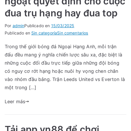
ngoặt quyết định cho cuộc
đua trụ hạng hay đua top
TA
Por
admin
Publicado en
15/03/2025
en
Publicado en
Sin categoría
Sin comentarios
Phân
Trong thế giới bóng đá Ngoại Hạng Anh, mỗi trận
tích
đấu đều mang ý nghĩa chiến lược sâu xa, đặc biệt là
tầm
quan
những cuộc đối đầu trực tiếp giữa những đội bóng
trọng
có nguy cơ rớt hạng hoặc nuôi hy vọng chen chân
của
vào nhóm đầu bảng. Trận Leeds United vs Everton là
trận
một trong […]
Leeds
United
Leer más
vs
Everton
trong
Tải app vn88 để chơi
BXH