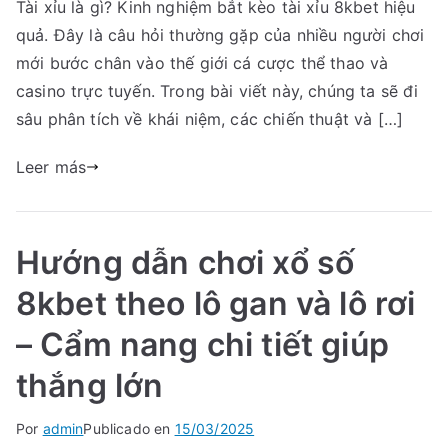
Tài xỉu là gì? Kinh nghiệm bắt kèo tài xỉu 8kbet hiệu
xỉu
quả. Đây là câu hỏi thường gặp của nhiều người chơi
là
gì?
mới bước chân vào thế giới cá cược thể thao và
Kinh
casino trực tuyến. Trong bài viết này, chúng ta sẽ đi
nghiệm
sâu phân tích về khái niệm, các chiến thuật và […]
bắt
kèo
Leer más
tài
xỉu
8kbet
Hướng dẫn chơi xổ số
hiệu
quả
8kbet theo lô gan và lô rơi
–
– Cẩm nang chi tiết giúp
Bí
quyết
thắng lớn
chiến
thắng
Por
admin
Publicado en
15/03/2025
nhà