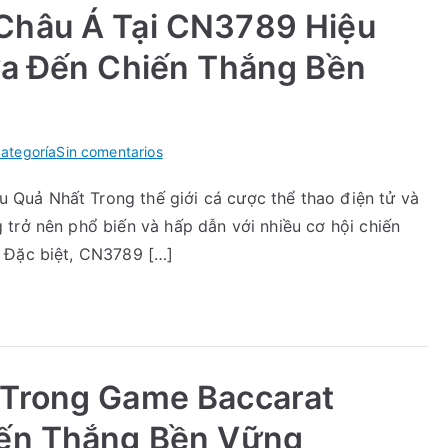
Thiện
Châu Á Tại CN3789 Hiệu
Rủi
Người
Ro
Dùng
ưa Đến Chiến Thắng Bền
–
Sự
Kết
en
categoría
Sin comentarios
Hợp
Kinh
Hoàn
Quả Nhất Trong thế giới cá cược thể thao điện tử và
Nghiệm
Hảo
trở nên phổ biến và hấp dẫn với nhiều cơ hội chiến
Cá
Giữa
Cược
. Đặc biệt, CN3789 […]
Độ
Châu
Thân
Á
Thiện
Tại
và
CN3789
Chuyên
Hiệu
Nghiệp
 Trong Game Baccarat
Quả
Trong
Nhất
iến Thắng Bền Vững
Cá