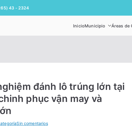
265) 43 - 2324
Inicio
Municipio
Áreas de 
UNICIPALIDAD DE MAR
 nghiệm đánh lô trúng lớn tại
 chinh phục vận may và
lớn
en
categoría
Sin comentarios
Bạch