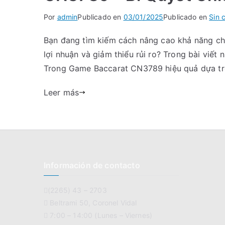
Por
admin
Publicado en
03/01/2025
Publicado en
Sin 
Bạn đang tìm kiếm cách nâng cao khả năng ch
lợi nhuận và giảm thiểu rủi ro? Trong bài viết
Trong Game Baccarat CN3789 hiệu quả dựa trê
Leer más
Información de contacto
(2265) 43 – 2703
Beltrami 50, Coronel Vidal
7:00 – 14:00 (Lunes – Viernes)