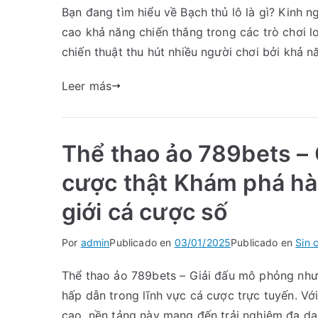
Bạn đang tìm hiểu về Bạch thủ lô là gì? Kinh 
cao khả năng chiến thắng trong các trò chơi l
chiến thuật thu hút nhiều người chơi bởi khả n
Leer más
Thể thao ảo 789bets –
cược thật Khám phá hàn
giới cá cược số
Por
admin
Publicado en
03/01/2025
Publicado en
Sin 
Thể thao ảo 789bets – Giải đấu mô phỏng như
hấp dẫn trong lĩnh vực cá cược trực tuyến. Với 
cao, nền tảng này mang đến trải nghiệm đa dạ