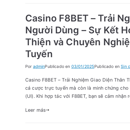
Casino F8BET – Trải N
Người Dùng – Sự Kết 
Thiện và Chuyên Nghiệ
Tuyến
Por
admin
Publicado en
03/01/2025
Publicado en
Sin 
Casino F8BET – Trải Nghiệm Giao Diện Thân T
cá cược trực tuyến mà còn là minh chứng cho 
(UI). Khi hợp tác với F8BET, bạn sẽ cảm nhận 
Leer más