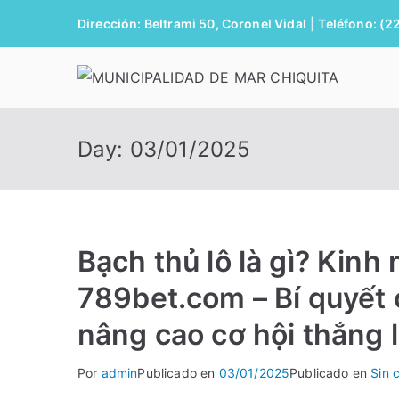
Saltar
Dirección: Beltrami 50, Coronel Vidal
|
Teléfono: (2
al
contenido
M
Day:
03/01/2025
Bạch thủ lô là gì? Kinh
789bet.com – Bí quyết
nâng cao cơ hội thắng 
Por
admin
Publicado en
03/01/2025
Publicado en
Sin 