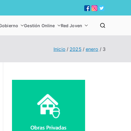
Gobierno
Gestión Online
Red Joven
 CHIQUITA
Inicio
2025
enero
3