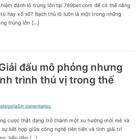
nghiệm đánh lô trúng lớn tại 789bet.com để có thể nâng
thủ
oto hay xổ số? Bạch thủ lô luôn là một trong những
lô
là
ăng trúng lớn […]
gì?
Kinh
nghiệm
đánh
lô
 Giải đấu mô phỏng nhưng
trúng
lớn
h trình thú vị trong thế
tại
789bet.com
–
en
categoría
Sin comentarios
Bí
Thể
quyết
ng cược thật đang trở thành một xu hướng mới mẻ và
thao
chinh
sự kết hợp giữa công nghệ tiên tiến và tính giải trí
ảo
phục
789bets
ng, hấp dẫn […]
vận