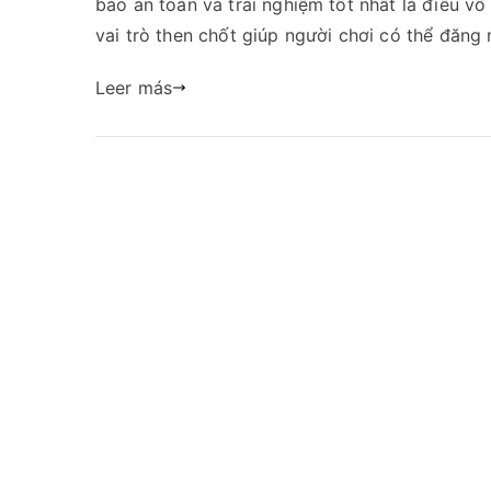
bảo an toàn và trải nghiệm tốt nhất là điều v
vai trò then chốt giúp người chơi có thể đăng
Leer más