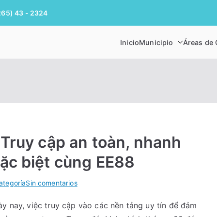
265) 43 - 2324
Inicio
Municipio
Áreas de 
UNICIPALIDAD DE MAR
 Truy cập an toàn, nhanh
ặc biệt cùng EE88
en
ategoría
Sin comentarios
Link
ày nay, việc truy cập vào các nền tảng uy tín để đảm
chính