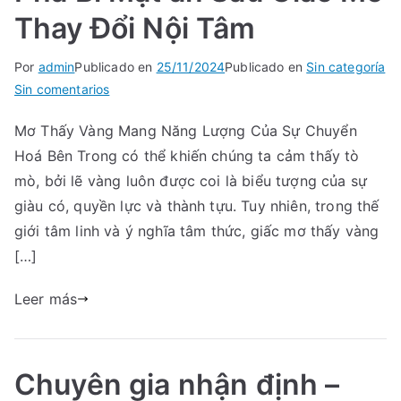
Thay Đổi Nội Tâm
TA
Por
admin
Publicado en
25/11/2024
Publicado en
Sin categoría
en
Sin comentarios
Mơ
Mơ Thấy Vàng Mang Năng Lượng Của Sự Chuyển
Thấy
Hoá Bên Trong có thể khiến chúng ta cảm thấy tò
Vàng
Mang
mò, bởi lẽ vàng luôn được coi là biểu tượng của sự
Năng
giàu có, quyền lực và thành tựu. Tuy nhiên, trong thế
Lượng
giới tâm linh và ý nghĩa tâm thức, giấc mơ thấy vàng
Của
[…]
Sự
Chuyển
Leer más
Hoá
Bên
Trong
Chuyên gia nhận định –
–