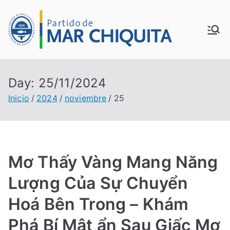
Saltar
al
MUN
contenido
ICIP
Day:
25/11/2024
ALID
Inicio
2024
noviembre
25
AD
DE
Mơ Thấy Vàng Mang Năng
MAR
Lượng Của Sự Chuyển
CHI
Hoá Bên Trong – Khám
Phá Bí Mật ẩn Sau Giấc Mơ
QUI