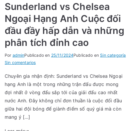
Khám
Sunderland vs Chelsea
Phá
Bí
Ngoại Hạng Anh Cuộc đối
Mật
đầu đầy hấp dẫn và những
ẩn
Sau
phân tích đỉnh cao
Giấc
Mơ
Por
admin
Publicado en
25/11/2024
Publicado en
Sin categoría
Thay
en
Sin comentarios
Đổi
Chuyên
Nội
Chuyên gia nhận định: Sunderland vs Chelsea Ngoại
gia
Tâm
hạng Anh là một trong những trận đấu được mong
nhận
định
đợi nhất ở vòng đấu sắp tới của giải đấu cao nhất
–
nước Anh. Đây không chỉ đơn thuần là cuộc đối đầu
Sunderland
giữa hai đội bóng để giành điểm số quý giá mà còn
vs
mang ý […]
Chelsea
Ngoại